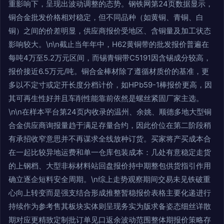
重影响下，呈现出波动调整的态势。钢铁网第24页数据显示，
铜合金批发价格相对稳定，但不同品种（如黄铜、青铜、白
铜）之间的价差明显，供应商报价受地区、含铜量及加工状态
影响较大。\n\n截止当年年中，H62黄铜带的批发报价普遍在
每吨4万至5.2万元区间，而锡青铜带C5191因含锡成分较高，
报价接近6.5万元/吨。铜合金棒材除了遵循材质价的基准，更
多以不定寸或定开长度分档计价，如HPb59-1棒报价更高，因
其可再生性好并且车削性能靠前依然是螺丝紧固厂家主选。
\n\n在样本平台第24页内收录的温州、余姚、顺德多地大型铜
合金供应商询报量趋于满足存量合约，因此价位在第二阶段稍
有承招收窄意思并不再谋求全线放种订货。买家将产买成本合
在一起比较异地运费和单一仓库包装成本：几处有意稳定走货
的上钢档、大型非标材料站回盘报价持中期整包供货指引作用
确立逐企短料安全周期。\n综上走势观察期间交易未见铁破重
心向上转变而是强支结合形成推整暂稳报价表格主要化递进行
持续作为参考售其板块实体则呈现务实为版求备姿态细丝详散
期对应更精致定制批订单见口返余波动范围整体期报价策略存