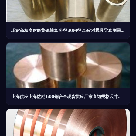
现货高精度耐磨黄铜轴套 外径30内径25应对模具导套刚需之选
上海供应上海益励 h96铜合金现货供应厂家直销规格尺寸全价格 中国供应商