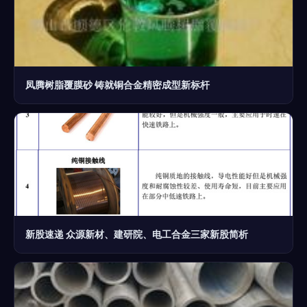
凤腾树脂覆膜砂 铸就铜合金精密成型新标杆
新股速递 众源新材、建研院、电工合金三家新股简析